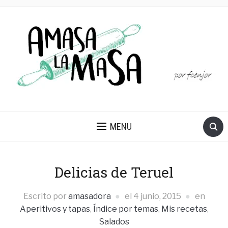
MENU
Delicias de Teruel
Escrito por
amasadora
el
4 junio, 2015
en
Aperitivos y tapas
,
Índice por temas
,
Mis recetas
,
Salados