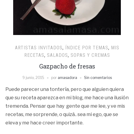
ARTISTAS INVITADOS
,
ÍNDICE POR TEMAS
,
MIS
RECETAS
,
SALADOS
,
SOPAS Y CREMAS
Gazpacho de fresas
9 junio, 2015
por
amasadora
Sin comentarios
Puede parecer una tontería, pero que alguien quiera
que su receta aparezca en mi blog, me hace una ilusión
tremenda. Pensar que hay gente que me lee, y ve mis
recetas, me sorprende, o quizá.. sea mi ego, que se
eleva y me hace creer importante.