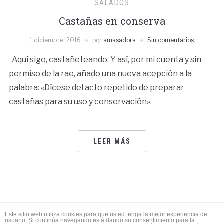
SALADOS
Castañas en conserva
1 diciembre, 2016
por
amasadora
Sin comentarios
Aquí sigo, castañeteando. Y así, por mi cuenta y sin
permiso de la rae, añado una nueva acepción a la
palabra: «Dícese del acto repetido de preparar
castañas para su uso y conservación».
LEER MÁS
Este sitio web utiliza cookies para que usted tenga la mejor experiencia de
usuario. Si continúa navegando está dando su consentimiento para la
FUNCIONA GRACIAS A
WORDPRESS.
TEMA FOODICA PARA WORDPRESS POR