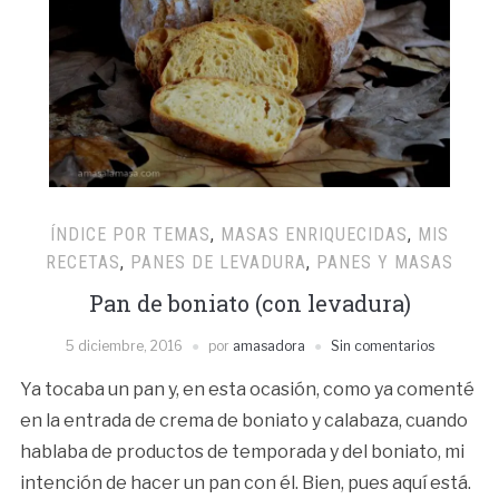
ÍNDICE POR TEMAS
,
MASAS ENRIQUECIDAS
,
MIS
RECETAS
,
PANES DE LEVADURA
,
PANES Y MASAS
Pan de boniato (con levadura)
5 diciembre, 2016
por
amasadora
Sin comentarios
Ya tocaba un pan y, en esta ocasión, como ya comenté
en la entrada de crema de boniato y calabaza, cuando
hablaba de productos de temporada y del boniato, mi
intención de hacer un pan con él. Bien, pues aquí está.