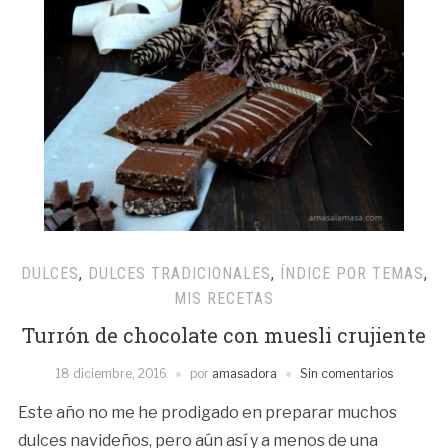
DULCES
,
DULCES TRADICIONALES
,
ÍNDICE POR TEMAS
,
MIS RECETAS
Turrón de chocolate con muesli crujiente
18 diciembre, 2016
por
amasadora
Sin comentarios
Este año no me he prodigado en preparar muchos
dulces navideños, pero aún así y a menos de una