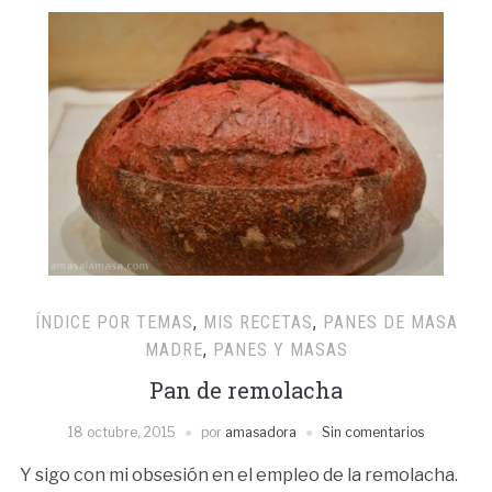
ÍNDICE POR TEMAS
,
MIS RECETAS
,
PANES DE MASA
MADRE
,
PANES Y MASAS
Pan de remolacha
18 octubre, 2015
por
amasadora
Sin comentarios
Y sigo con mi obsesión en el empleo de la remolacha.