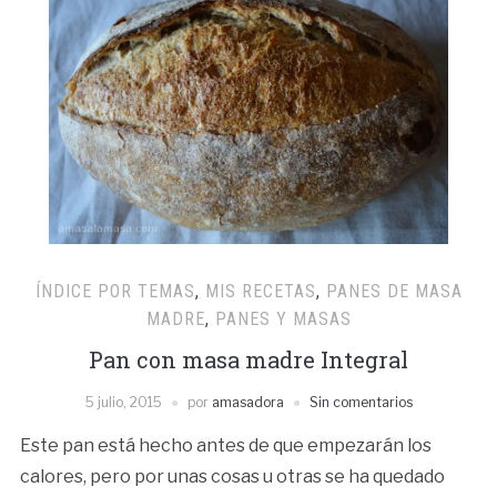
ÍNDICE POR TEMAS
,
MIS RECETAS
,
PANES DE MASA
MADRE
,
PANES Y MASAS
Pan con masa madre Integral
5 julio, 2015
por
amasadora
Sin comentarios
Este pan está hecho antes de que empezarán los
calores, pero por unas cosas u otras se ha quedado