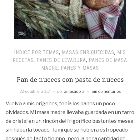
ÍNDICE POR TEMAS
,
MASAS ENRIQUECIDAS
,
MIS
RECETAS
,
PANES DE LEVADURA
,
PANES DE MASA
MADRE
,
PANES Y MASAS
Pan de nueces con pasta de nueces
22 octubre, 2017
por
amasadora
Sin comentarios
Vuelvo a mis orígenes, tenía los panes un poco
olvidados. Mi masa madre llevaba guardada en un tarro
de cristal en un rincón del frigorífico bastantes meses
sin haberla tocado. Temí que se hubiera estropeado
después de tanto tiempo, pero la poca cantidad de