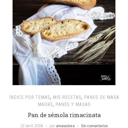
ÍNDICE POR TEMAS
,
MIS RECETAS
,
PANES DE MASA
MADRE
,
PANES Y MASAS
Pan de sémola rimacinata
22 abril, 2018
por
amasadora
Sin comentarios