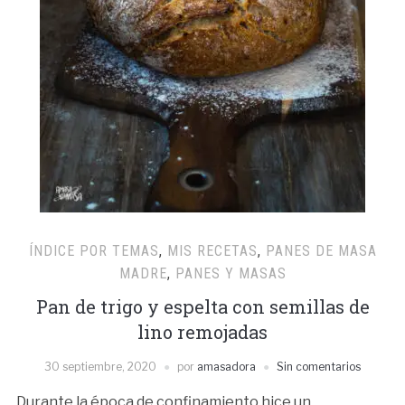
ÍNDICE POR TEMAS
,
MIS RECETAS
,
PANES DE MASA
MADRE
,
PANES Y MASAS
Pan de trigo y espelta con semillas de
lino remojadas
30 septiembre, 2020
por
amasadora
Sin comentarios
Durante la época de confinamiento hice un