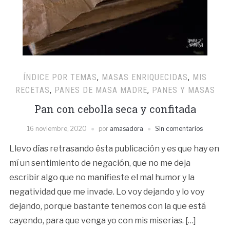
ÍNDICE POR TEMAS
,
MASAS ENRIQUECIDAS
,
MIS
RECETAS
,
PANES DE MASA MADRE
,
PANES Y MASAS
Pan con cebolla seca y confitada
16 noviembre, 2020
por
amasadora
Sin comentarios
Llevo días retrasando ésta publicación y es que hay en
mí un sentimiento de negación, que no me deja
escribir algo que no manifieste el mal humor y la
negatividad que me invade. Lo voy dejando y lo voy
dejando, porque bastante tenemos con la que está
cayendo, para que venga yo con mis miserias. […]