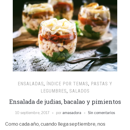
ENSALADAS
,
ÍNDICE POR TEMAS
,
PASTAS Y
LEGUMBRES
,
SALADOS
Ensalada de judias, bacalao y pimientos
10 septiembre, 2017
por
amasadora
Sin comentarios
Como cada año, cuando llega septiembre, nos