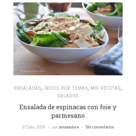
ENSALADAS
,
ÍNDICE POR TEMAS
,
MIS RECETAS
,
SALADOS
Ensalada de espinacas con foie y
parmesano
27 julio, 2016
por
amasadora
Sin comentarios