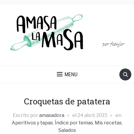
MENU
Croquetas de patatera
Escrito por
amasadora
el
24 abril, 2015
en
Aperitivos y tapas
,
Índice por temas
,
Mis recetas
,
Salados