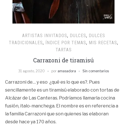
ARTISTAS INVITADOS
,
DULCES
,
DULCES
TRADICIONALES
,
ÍNDICE POR TEMAS
,
MIS RECETAS
,
TARTAS
Carrazoni de tiramisú
31 agosto, 2020
por
amasadora
Sin comentarios
Carrazoni de… y eso ¿qué es lo que es?. Pues
sencillamente es un tiramisú elaborado con tortas de
Alcázar de Las Canteras. Podríamos llamarla cocina
fusión, italo-manchega. El nombre es en referencia a
la familia Carrazoni que son quienes las elaboran
desde hace ya 170 años.