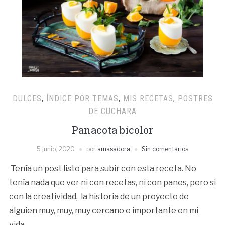
DULCES
,
ÍNDICE POR TEMAS
,
MIS RECETAS
,
POSTRES
DE CUCHARA
Panacota bicolor
5 junio, 2020
por
amasadora
Sin comentarios
Tenía un post listo para subir con esta receta. No
tenía nada que ver ni con recetas, ni con panes, pero si
con la creatividad, la historia de un proyecto de
alguien muy, muy, muy cercano e importante en mi
vida.