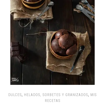
DULCES
,
HELADOS, SORBETES Y GRANIZADOS
,
MIS
RECETAS