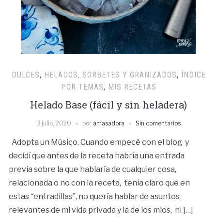
DULCES
,
HELADOS, SORBETES Y GRANIZADOS
,
ÍNDICE
POR TEMAS
,
MIS RECETAS
Helado Base (fácil y sin heladera)
3 julio, 2020
por
amasadora
Sin comentarios
Adopta un Músico. Cuando empecé con el blog y
decidí que antes de la receta habría una entrada
previa sobre la que hablaría de cualquier cosa,
relacionada o no con la receta, tenía claro que en
estas “entradillas”, no quería hablar de asuntos
relevantes de mi vida privada y la de los míos, ni […]