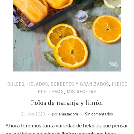
DULCES
,
HELADOS, SORBETES Y GRANIZADOS
,
ÍNDICE
POR TEMAS
,
MIS RECETAS
Polos de naranja y limón
21 junio, 2020
por
amasadora
Sin comentarios
Ahora tenemos tanta variedad de helados, que pensar