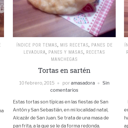
E
ÍNDICE POR TEMAS
,
MIS RECETAS
,
PANES DE
Í
LEVADURA
,
PANES Y MASAS
,
RECETAS
MANCHEGAS
Tortas en sartén
10 febrero, 2015
por
amasadora
Sin
comentarios
Estas tortas son típicas en las fiestas de San
R
Antón y San Sebastián, en mi localidad natal,
e
na
Alcazár de San Juan. Se trata de una masa de
h
pan frita, a la que se le da forma redonda.
a