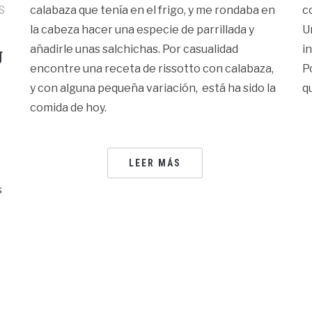
S
calabaza que tenía en el frigo, y me rondaba en
c
la cabeza hacer una especie de parrillada y
U
añadirle unas salchichas. Por casualidad
i
g
encontre una receta de rissotto con calabaza,
P
y con alguna pequeña variación, está ha sido la
q
comida de hoy.
LEER MÁS
s