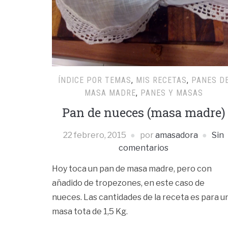
ÍNDICE POR TEMAS
,
MIS RECETAS
,
PANES D
MASA MADRE
,
PANES Y MASAS
Pan de nueces (masa madre)
22 febrero, 2015
por
amasadora
Sin
comentarios
Hoy toca un pan de masa madre, pero con
añadido de tropezones, en este caso de
nueces. Las cantidades de la receta es para u
masa tota de 1,5 Kg.