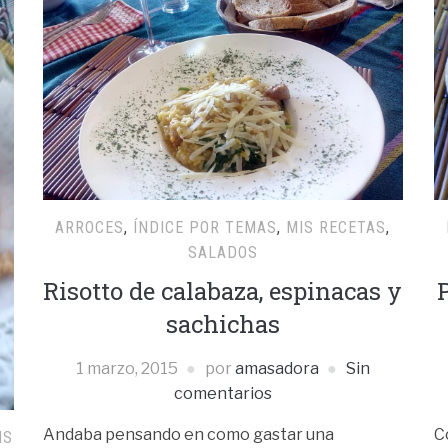
ARROCES
,
ÍNDICE POR TEMAS
,
MIS RECETAS
,
SALADOS
Risotto de calabaza, espinacas y
sachichas
1 marzo, 2015
por
amasadora
Sin
comentarios
Andaba pensando en como gastar una
C
IS