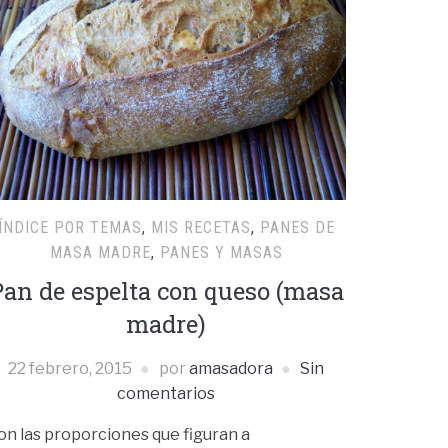
ÍNDICE POR TEMAS
,
MIS RECETAS
,
PANES DE
MASA MADRE
,
PANES Y MASAS
Pan de espelta con queso (masa
madre)
22 febrero, 2015
por
amasadora
Sin
comentarios
on las proporciones que figuran a