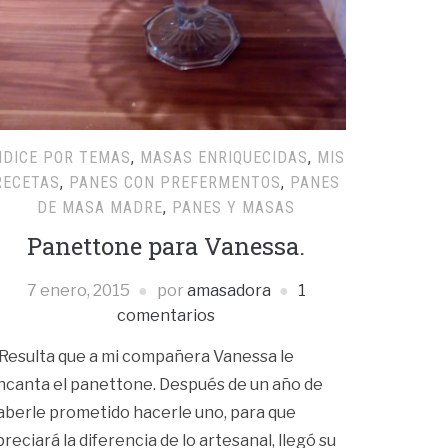
NDICE POR TEMAS
,
MASAS ENRIQUECIDAS
,
MIS
RECETAS
,
PANES CON PREFERMENTOS
,
PANES
DE MASA MADRE
,
PANES Y MASAS
Panettone para Vanessa.
7 enero, 2015
por
amasadora
1
comentarios
esulta que a mi compañera Vanessa le
ncanta el panettone. Después de un año de
aberle prometido hacerle uno, para que
preciará la diferencia de lo artesanal, llegó su