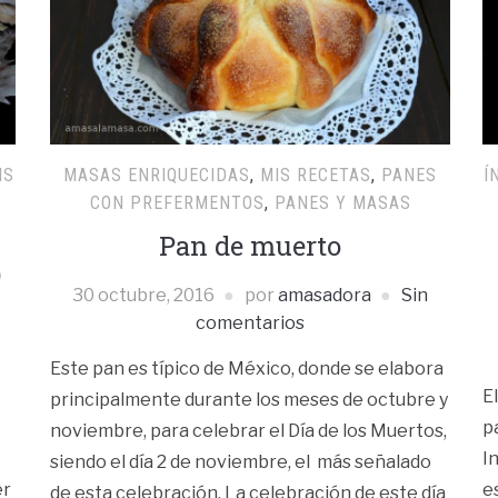
IS
MASAS ENRIQUECIDAS
,
MIS RECETAS
,
PANES
Í
CON PREFERMENTOS
,
PANES Y MASAS
Pan de muerto
)
30 octubre, 2016
por
amasadora
Sin
comentarios
Este pan es típico de México, donde se elabora
E
principalmente durante los meses de octubre y
p
noviembre, para celebrar el Día de los Muertos,
I
siendo el día 2 de noviembre, el más señalado
er
e
de esta celebración. La celebración de este día