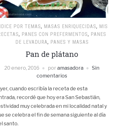
NDICE POR TEMAS
,
MASAS ENRIQUECIDAS
,
MIS
RECETAS
,
PANES CON PREFERMENTOS
,
PANES
DE LEVADURA
,
PANES Y MASAS
Pan de plátano
20 enero, 2016
por
amasadora
Sin
comentarios
yer, cuando escribía la receta de esta
ntrada, recordé que hoy era San Sebastián,
estividad muy celebrada en mi localidad natal y
ue se celebra el fin de semana siguiente al día
el santo.