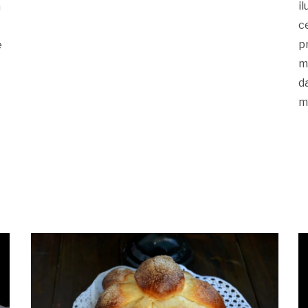
i
n
c
p
e
m
d
m