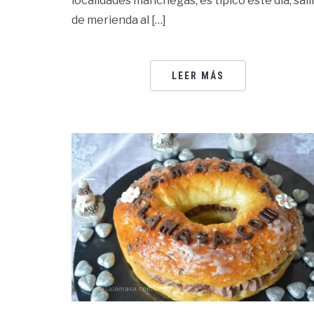
localidades manchegas, es típico este día, sali
de merienda al […]
LEER MÁS