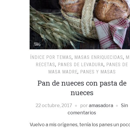
ÍNDICE POR TEMAS
,
MASAS ENRIQUECIDAS
,
M
RECETAS
,
PANES DE LEVADURA
,
PANES DE
MASA MADRE
,
PANES Y MASAS
Pan de nueces con pasta de
nueces
22 octubre, 2017
por
amasadora
Sin
comentarios
Vuelvo a mis orígenes, tenía los panes un poc