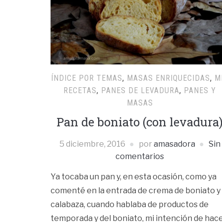
ÍNDICE POR TEMAS
,
MASAS ENRIQUECIDAS
,
M
RECETAS
,
PANES DE LEVADURA
,
PANES Y
MASAS
Pan de boniato (con levadura
5 diciembre, 2016
por
amasadora
Sin
comentarios
Ya tocaba un pan y, en esta ocasión, como ya
comenté en la entrada de crema de boniato y
calabaza, cuando hablaba de productos de
temporada y del boniato, mi intención de hac