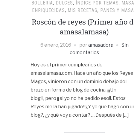
BOLLERIA
,
DULCES
,
ÍNDICE POR TEMAS
,
MAS
ENRIQUECIDAS
,
MIS RECETAS
,
PANES Y MAS
Roscón de reyes (Primer año d
amasalamasa)
6 enero, 2016
por
amasadora
Sin
comentarios
Hoy es el primer cumpleaños de
amasalamasa.com. Hace un año que los Reyes
Magos, vinieron con un dominio debajo del
brazo en forma de blog de cocina. ¡¡¡Un
blog!!!, pero ¡¡ si yo no he pedido eso!!. Estos
Reyes me la han jugado!!!¿Y yo que hago con u
blog?, ¿y qué voy a contar? ….Después de […]