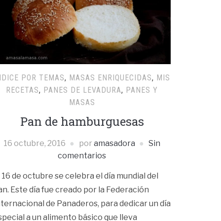
NDICE POR TEMAS
,
MASAS ENRIQUECIDAS
,
MIS
RECETAS
,
PANES DE LEVADURA
,
PANES Y
MASAS
Pan de hamburguesas
16 octubre, 2016
por
amasadora
Sin
comentarios
l 16 de octubre se celebra el día mundial del
an. Este día fue creado por la Federación
nternacional de Panaderos, para dedicar un día
special a un alimento básico que lleva