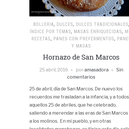
BOLLERIA
,
DULCES
,
DULCES TRADICIONALES
ÍNDICE POR TEMAS
,
MASAS ENRIQUECIDAS
,
M
RECETAS
,
PANES CON PREFERMENTOS
,
PANE
Y MASAS
Hornazo de San Marcos
25 abril, 2016
por
amasadora
Sin
comentarios
25 de abril, día de San Marcos. De nuevo los
recuerdos me trasladan a la infancia, y a todos
aquellos 25 de abriles, que he celebrado,
saliendo a merendar a las eras de San Marcos
a los molinos. En mi pueblo, y en otras