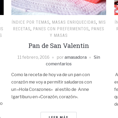
,
ÍNDICE POR TEMAS
,
MASAS ENRIQUECIDAS
,
MIS
Í
IS
RECETAS
,
PANES CON PREFERMENTOS
,
PANES
S
Y MASAS
Pan de San Valentin
11 febrero, 2016
por
amasadora
Sin
comentarios
Como la receta de hoy va de un pan con
A
corazón me voy a permitir saludaros con
e
un «Hola Corazones» al estilo de Anne
f
Igartiburu en «Corazón, corazón».
q
 o
d
LEER MÁS