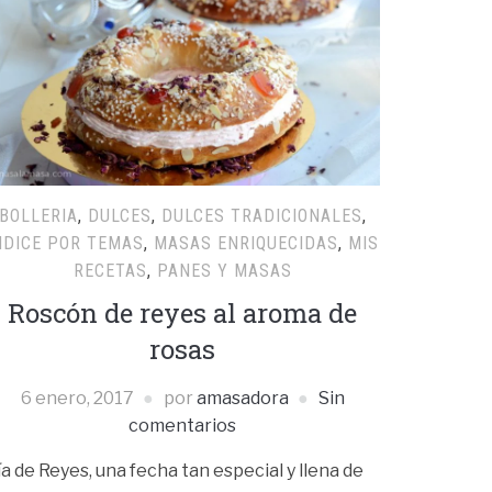
BOLLERIA
,
DULCES
,
DULCES TRADICIONALES
,
NDICE POR TEMAS
,
MASAS ENRIQUECIDAS
,
MIS
RECETAS
,
PANES Y MASAS
Roscón de reyes al aroma de
rosas
6 enero, 2017
por
amasadora
Sin
comentarios
ía de Reyes, una fecha tan especial y llena de