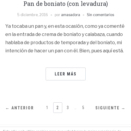
Pan de boniato (con levadura)
5 diciembre, 2016
por
amasadora
Sin comentarios
Ya tocaba un pan y, en esta ocasión, como ya comenté
en la entrada de crema de boniato y calabaza, cuando
hablaba de productos de temporada y del boniato, mi
intención de hacer un pan con él. Bien, pues aquí está.
LEER MÁS
NAVEGACIÓN
1
2
3
…
5
← ANTERIOR
SIGUIENTE →
DE
ENTRADAS