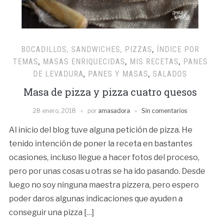
BOCADILLOS, SANDWICHES, PIZZAS
,
ÍNDICE POR
TEMAS
,
MASAS ENRIQUECIDAS
,
MIS RECETAS
,
PANES
DE LEVADURA
,
PANES Y MASAS
,
SALADOS
Masa de pizza y pizza cuatro quesos
28 enero, 2018
por
amasadora
Sin comentarios
Al inicio del blog tuve alguna petición de pizza. He
tenido intención de poner la receta en bastantes
ocasiones, incluso llegue a hacer fotos del proceso,
pero por unas cosas u otras se ha ido pasando. Desde
luego no soy ninguna maestra pizzera, pero espero
poder daros algunas indicaciones que ayuden a
conseguir una pizza […]