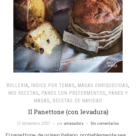
BOLLERIA
,
ÍNDICE POR TEMAS
,
MASAS ENRIQUECIDAS
,
MIS RECETAS
,
PANES CON PREFERMENTOS
,
PANES Y
MASAS
,
RECETAS DE NAVIDAD
Il Panettone (con levadura)
17 diciembre, 2017
por
amasadora
Sin comentarios
El panettone, de origen italiano, probablemente sea