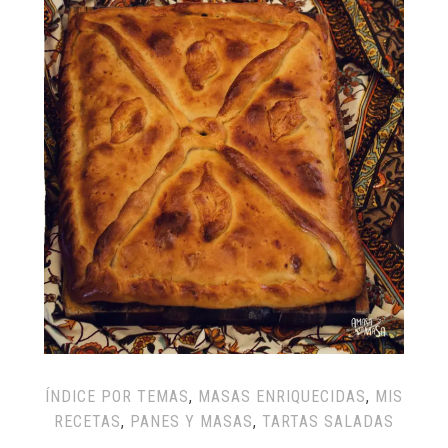
ÍNDICE POR TEMAS
,
MASAS ENRIQUECIDAS
,
MIS
RECETAS
,
PANES Y MASAS
,
TARTAS SALADAS