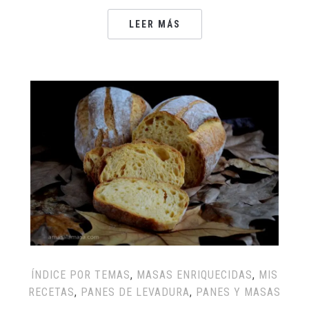
LEER MÁS
ÍNDICE POR TEMAS
,
MASAS ENRIQUECIDAS
,
MIS
RECETAS
,
PANES DE LEVADURA
,
PANES Y MASAS