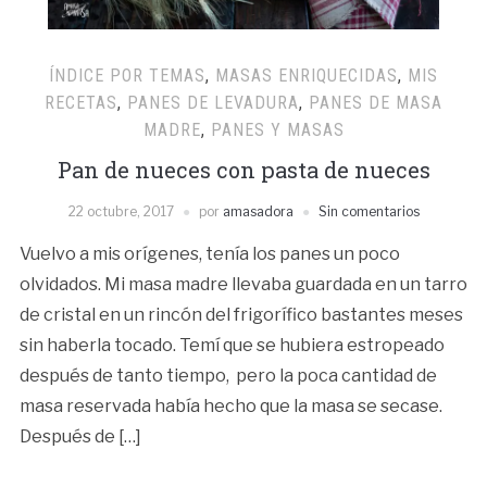
ÍNDICE POR TEMAS
,
MASAS ENRIQUECIDAS
,
MIS
RECETAS
,
PANES DE LEVADURA
,
PANES DE MASA
MADRE
,
PANES Y MASAS
Pan de nueces con pasta de nueces
22 octubre, 2017
por
amasadora
Sin comentarios
Vuelvo a mis orígenes, tenía los panes un poco
olvidados. Mi masa madre llevaba guardada en un tarro
de cristal en un rincón del frigorífico bastantes meses
sin haberla tocado. Temí que se hubiera estropeado
después de tanto tiempo, pero la poca cantidad de
masa reservada había hecho que la masa se secase.
Después de […]