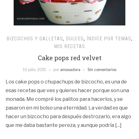
BIZCOCHOS Y GALLETAS
,
DULCES
,
ÍNDICE POR TEMAS
,
MIS RECETAS
Cake pops red velvet
10 julio, 2015
por
amasadora
Sin comentarios
Los cake pops o chupachups de bizcocho, es una de
esas recetas que ves y quieres hacer porque son una
monada. Me compré los palitos para hacerlos, y se
pasaron en mi bolso una eternidad. La verdad es que
hacer un bizcocho para después destrozarlo, era algo
que me daba bastante pereza, y aunque podría […]