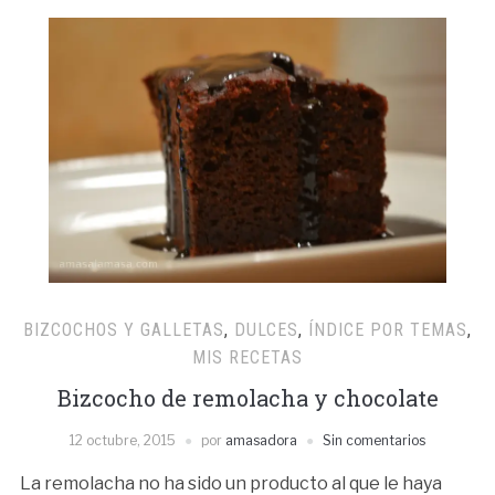
BIZCOCHOS Y GALLETAS
,
DULCES
,
ÍNDICE POR TEMAS
,
MIS RECETAS
Bizcocho de remolacha y chocolate
12 octubre, 2015
por
amasadora
Sin comentarios
La remolacha no ha sido un producto al que le haya